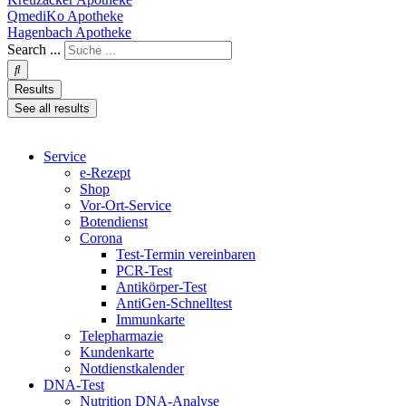
QmediKo Apotheke
Hagenbach Apotheke
Search ...
Results
See all results
Service
e-Rezept
Shop
Vor-Ort-Service
Botendienst
Corona
Test-Termin vereinbaren
PCR-Test
Antikörper-Test
AntiGen-Schnelltest
Immunkarte
Telepharmazie
Kundenkarte
Notdienstkalender
DNA-Test
Nutrition DNA-Analyse