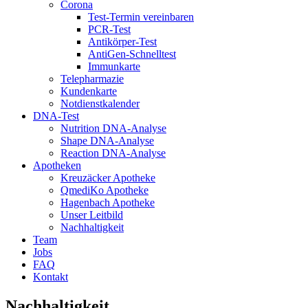
Corona
Test-Termin vereinbaren
PCR-Test
Antikörper-Test
AntiGen-Schnelltest
Immunkarte
Telepharmazie
Kundenkarte
Notdienstkalender
DNA-Test
Nutrition DNA-Analyse
Shape DNA-Analyse
Reaction DNA-Analyse
Apotheken
Kreuzäcker Apotheke
QmediKo Apotheke
Hagenbach Apotheke
Unser Leitbild
Nachhaltigkeit
Team
Jobs
FAQ
Kontakt
Nachhaltigkeit