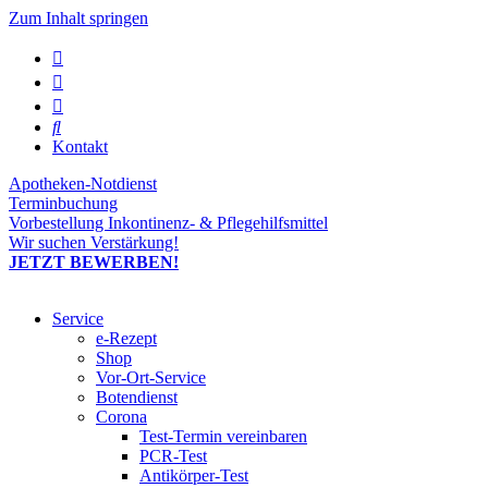
Zum Inhalt springen
Kontakt
Apotheken-Notdienst
Terminbuchung
Vorbestellung Inkontinenz- & Pflegehilfsmittel
Wir suchen Verstärkung!
JETZT BEWERBEN!
Service
e-Rezept
Shop
Vor-Ort-Service
Botendienst
Corona
Test-Termin vereinbaren
PCR-Test
Antikörper-Test