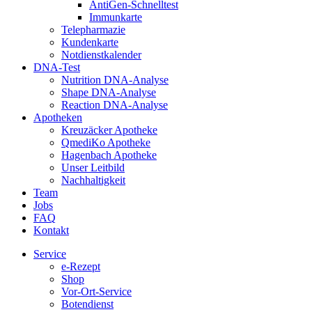
AntiGen-Schnelltest
Immunkarte
Telepharmazie
Kundenkarte
Notdienstkalender
DNA-Test
Nutrition DNA-Analyse
Shape DNA-Analyse
Reaction DNA-Analyse
Apotheken
Kreuzäcker Apotheke
QmediKo Apotheke
Hagenbach Apotheke
Unser Leitbild
Nachhaltigkeit
Team
Jobs
FAQ
Kontakt
Service
e-Rezept
Shop
Vor-Ort-Service
Botendienst