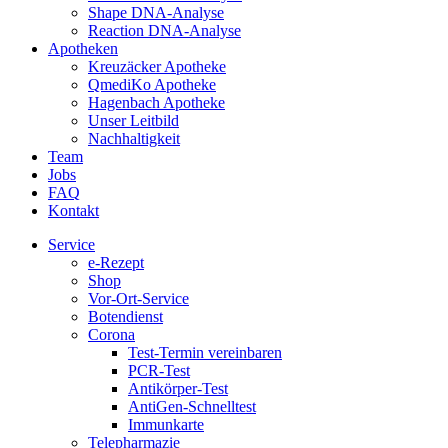
Shape DNA-Analyse
Reaction DNA-Analyse
Apotheken
Kreuzäcker Apotheke
QmediKo Apotheke
Hagenbach Apotheke
Unser Leitbild
Nachhaltigkeit
Team
Jobs
FAQ
Kontakt
Service
e-Rezept
Shop
Vor-Ort-Service
Botendienst
Corona
Test-Termin vereinbaren
PCR-Test
Antikörper-Test
AntiGen-Schnelltest
Immunkarte
Telepharmazie